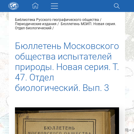
Skip navigation
Библиотека Русского географического общества
Разделы и коллекции
Периодические издания
Бюллетень МОИП. Новая серия.
Отдел биологический
Электронный каталог
Бюллетень Московского
общества испытателей
Новости
природы. Новая серия. Т.
Найти
47. Отдел
О нас
биологический. Вып. 3
Контакты
Партнеры