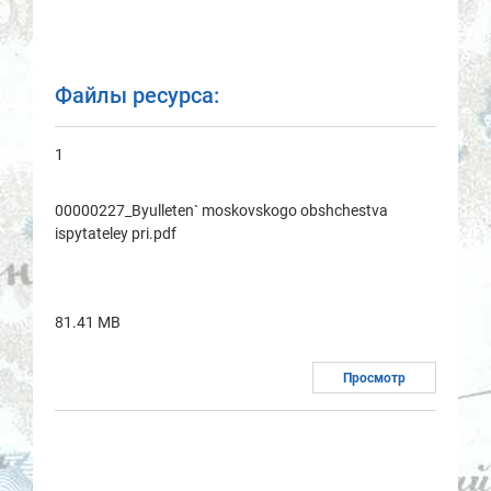
Файлы ресурса:
1
00000227_Byulleten` moskovskogo obshchestvа
ispytаteley pri.pdf
81.41 MB
Просмотр