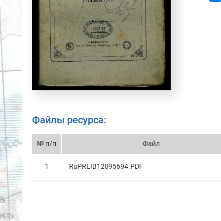
Файлы ресурса:
№ п/п
Файл
1
RuPRLIB12095694.PDF