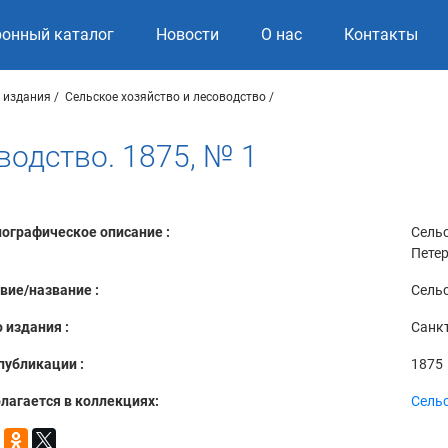
ронный каталог
Новости
О нас
Контакты
 издания
Сельское хозяйство и лесоводство
водство. 1875, № 1
ографическое описание :
Сельс
Петер
вие/название :
Сельс
 издания :
Санкт
публикации :
1875
лагается в коллекциях:
Сельс