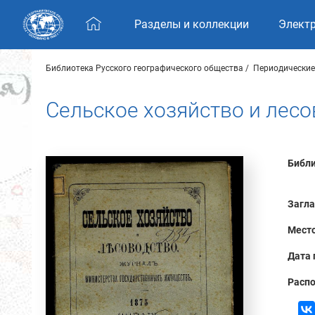
Skip navigation
Разделы и коллекции
Элект
Библиотека Русского географического общества
Периодические
Сельское хозяйство и лесо
Библи
Загла
Место
Дата 
Распо