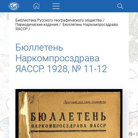
Skip navigation
Библиотека Русского географического общества
Разделы и коллекции
Периодические издания
Бюллетень Наркомпросздрава
ЯАССР
Электронный каталог
Бюллетень
Наркомпросздрава
Новости
ЯАССР. 1928, № 11-12
Найти
О нас
Контакты
Партнеры