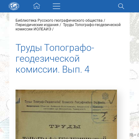
Skip navigation
Библиотека Русского географического общества
Разделы и коллекции
Периодические издания
Труды Топографо-геодезической
комиссии ИОЛЕАИЭ
Электронный каталог
Труды Топографо-
геодезической
Новости
комиссии. Вып. 4
Найти
О нас
Контакты
Партнеры