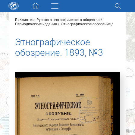
Skip navigation
Библиотека Русского географического общества
Разделы и коллекции
Периодические издания
Этнографическое обозрение
Этнографическое
Электронный каталог
обозрение. 1893, №3
Новости
Найти
О нас
Контакты
Партнеры