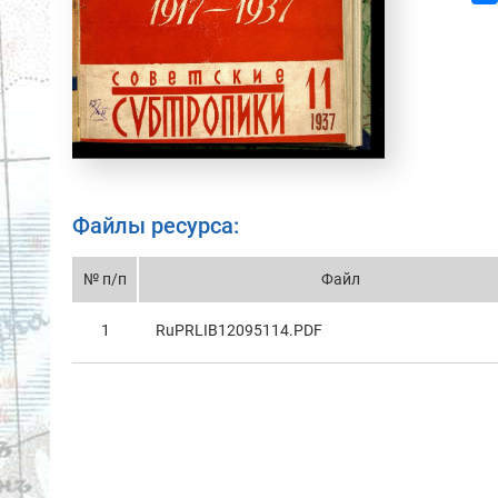
Файлы ресурса:
№ п/п
Файл
1
RuPRLIB12095114.PDF