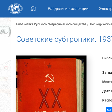
Skip navigation
Разделы и коллекции
Элект
Библиотека Русского географического общества
Периодические
Советские субтропики. 193
Библи
Загла
Место
Дата 
Распо