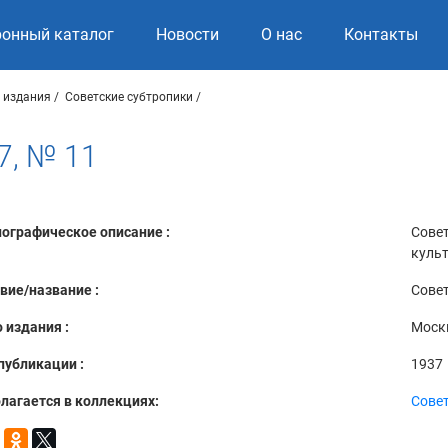
ронный каталог
Новости
О нас
Контакты
 издания
Советские субтропики
7, № 11
ографическое описание :
Совет
куль
вие/название :
Совет
 издания :
Моск
публикации :
1937
лагается в коллекциях:
Совет