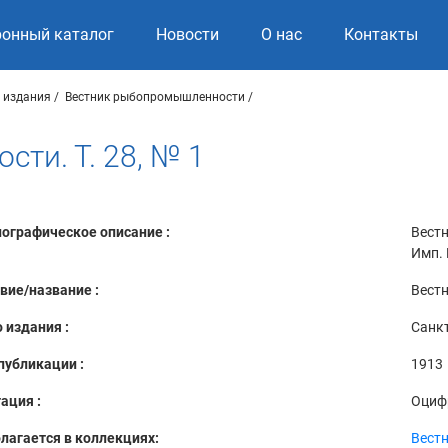
ронный каталог
Новости
О нас
Контакты
 издания
Вестник рыбопромышленности
ти. Т. 28, № 1
ографическое описание :
Вестн
Имп. 
вие/название :
Вестн
 издания :
Санкт
публикации :
1913
ация :
Оциф
лагается в коллекциях:
Вест