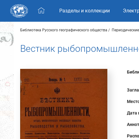
Skip navigation
Разделы и коллекции
Элект
Библиотека Русского географического общества
Периодические
Вестник рыбопромышленнос
Библи
Загла
Место
Дата 
Аннот
Распо