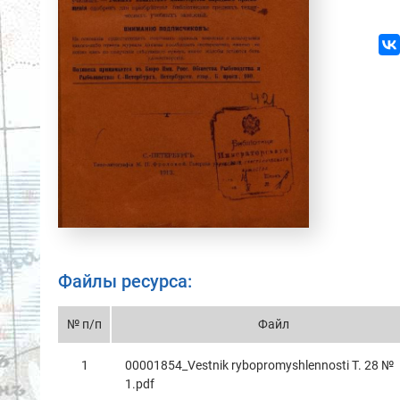
Файлы ресурса:
№ п/п
Файл
1
00001854_Vestnik rybopromyshlennosti T. 28 №
1.pdf