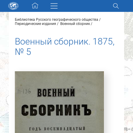
Skip navigation
Библиотека Русского географического общества
Разделы и коллекции
Периодические издания
Военный сборник
Военный сборник. 1875,
Электронный каталог
№ 5
Новости
Найти
О нас
Контакты
Партнеры