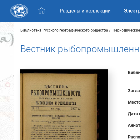
Skip navigation
Разделы и коллекции
Элект
Библиотека Русского географического общества
Периодические
Вестник рыбопромышленнос
Библи
Загла
Место
Дата 
Аннот
Распо