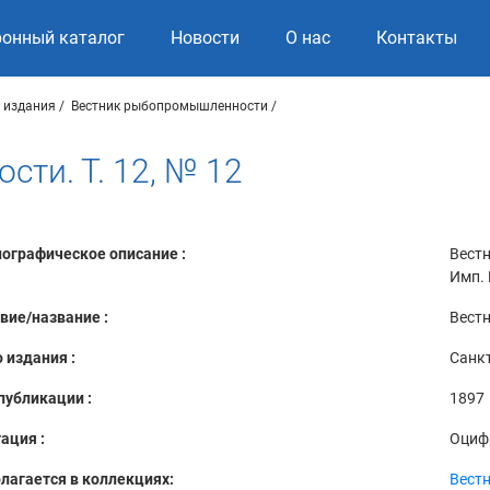
ронный каталог
Новости
О нас
Контакты
 издания
Вестник рыбопромышленности
ти. Т. 12, № 12
ографическое описание :
Вестн
Имп. 
вие/название :
Вестн
 издания :
Санкт
публикации :
1897
ация :
Оциф
лагается в коллекциях:
Вест