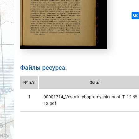
Файлы ресурса:
№ п/п
Файл
1
00001714_Vestnik rybopromyshlennosti T. 12 №
12.pdf