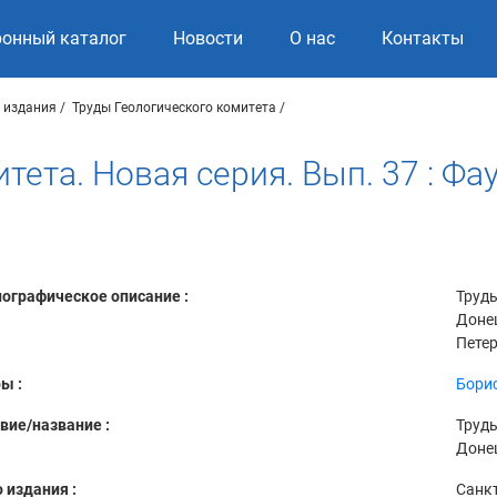
ронный каталог
Новости
О нас
Контакты
 издания
Труды Геологического комитета
ета. Новая серия. Вып. 37 : Фау
ографическое описание :
Труды
Донец
Петер
ы :
Борис
вие/название :
Труды
Донец
 издания :
Санкт