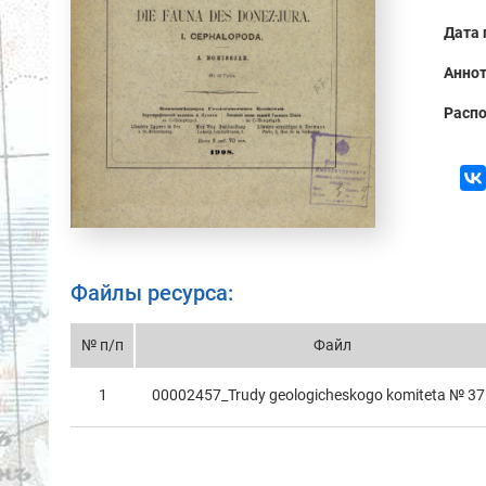
Дата 
Аннот
Распо
Файлы ресурса:
№ п/п
Файл
1
00002457_Trudy geologicheskogo komitetа № 37