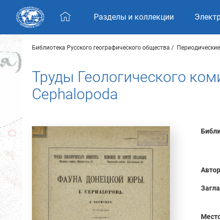
Skip navigation
Разделы и коллекции
Элект
Библиотека Русского географического общества
Периодические
Труды Геологического комит
Cephalopoda
Библи
Автор
Загла
Место