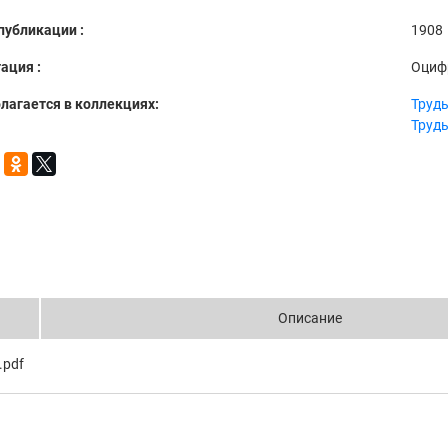
публикации :
1908
ация :
Оциф
лагается в коллекциях:
Труды
Труды
Описание
.pdf