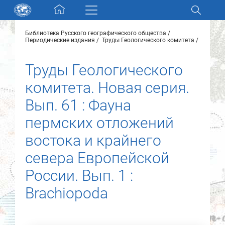
Skip navigation
Библиотека Русского географического общества
Разделы и коллекции
Периодические издания
Труды Геологического комитета
Труды Геологического
Электронный каталог
комитета. Новая серия.
Новости
Вып. 61 : Фауна
пермских отложений
Найти
О нас
востока и крайнего
севера Европейской
Контакты
России. Вып. 1 :
Brachiopoda
Партнеры