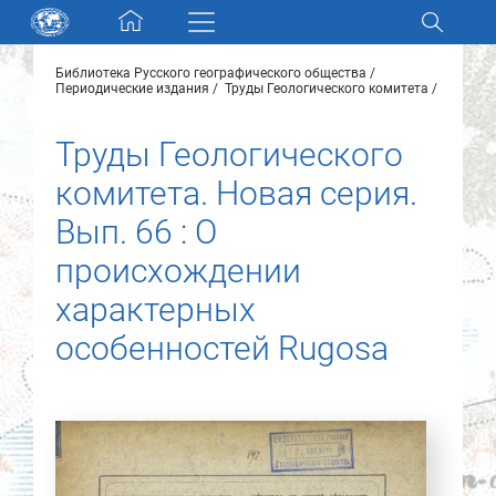
Skip navigation
Библиотека Русского географического общества
Разделы и коллекции
Периодические издания
Труды Геологического комитета
Труды Геологического
Электронный каталог
комитета. Новая серия.
Новости
Вып. 66 : О
происхождении
Найти
О нас
характерных
особенностей Rugosa
Контакты
Партнеры