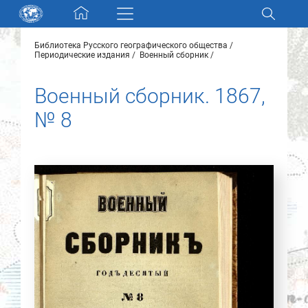
Skip navigation
Библиотека Русского географического общества
Разделы и коллекции
Периодические издания
Военный сборник
Военный сборник. 1867,
Электронный каталог
№ 8
Новости
Найти
О нас
Контакты
Партнеры