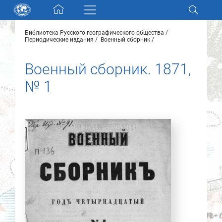
Skip navigation
Библиотека Русского географического общества
Разделы и коллекции
Периодические издания
Военный сборник
Военный сборник. 1871,
Электронный каталог
№ 1
Новости
Найти
О нас
Контакты
Партнеры