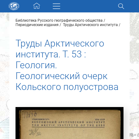
Skip navigation
Библиотека Русского географического общества
Разделы и коллекции
Периодические издания
Труды Арктического института
Труды Арктического
Электронный каталог
института. Т. 53 :
Новости
Геология.
Геологический очерк
Найти
О нас
Кольского полуострова
Контакты
Партнеры