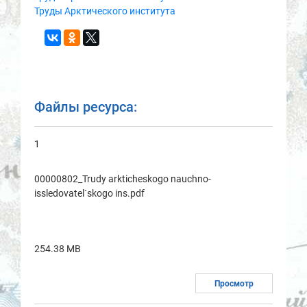
Труды Арктического института
Файлы ресурса:
1
00000802_Trudy аrkticheskogo nаuchno-
issledovаtel`skogo ins.pdf
254.38 MB
Просмотр