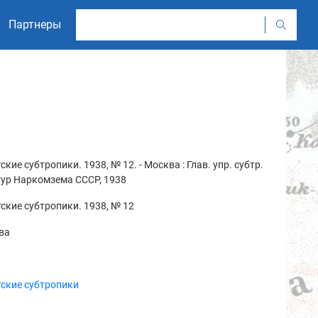
Партнеры
ские субтропики. 1938, № 12. - Москва : Глав. упр. субтр.
тур Наркомзема СССР, 1938
ские субтропики. 1938, № 12
ва
ские субтропики