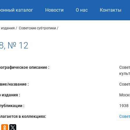
ронный каталог
Новости
О нас
Контакты
 издания
Советские субтропики
8, № 12
ографическое описание :
Совет
куль
вие/название :
Совет
 издания :
Моск
публикации :
1938
лагается в коллекциях:
Совет