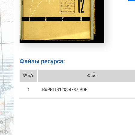
Файлы ресурса:
№ п/п
Файл
1
RuPRLIB12094787.PDF