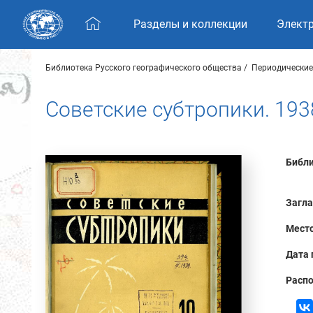
Skip navigation
Разделы и коллекции
Элект
Библиотека Русского географического общества
Периодические
Советские субтропики. 193
Библи
Загла
Место
Дата 
Распо