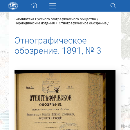
Skip navigation
Библиотека Русского географического общества
Разделы и коллекции
Периодические издания
Этнографическое обозрение
Этнографическое
Электронный каталог
обозрение. 1891, № 3
Новости
Найти
О нас
Контакты
Партнеры