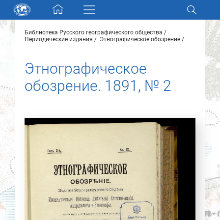
Skip navigation
Библиотека Русского географического общества
Разделы и коллекции
Периодические издания
Этнографическое обозрение
Этнографическое
Электронный каталог
обозрение. 1891, № 2
Новости
Найти
О нас
Контакты
Партнеры