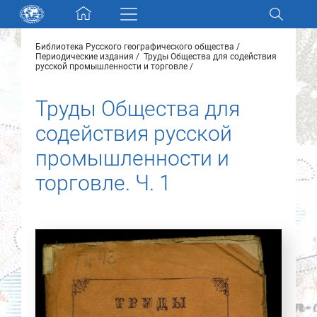
Skip navigation
Библиотека Русского географического общества
Разделы и коллекции
Периодические издания
Труды Общества для содействия
русской промышленности и торговле
Электронный каталог
Труды Общества для
содействия русской
Новости
промышленности и
Найти
торговле. Ч. 1
О нас
Контакты
Партнеры