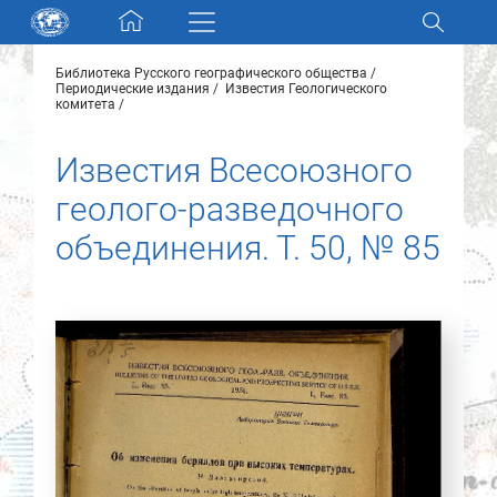
Skip navigation
Библиотека Русского географического общества
Разделы и коллекции
Периодические издания
Известия Геологического
комитета
Электронный каталог
Известия Всесоюзного
геолого-разведочного
Новости
объединения. Т. 50, № 85
Найти
О нас
Контакты
Партнеры