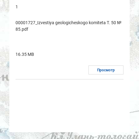
1
00001727_Izvestiya geologicheskogo komitetа T. 50 №
85.pdf
16.35 MB
Просмотр