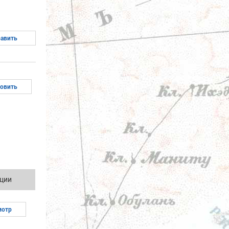
ции
мотр