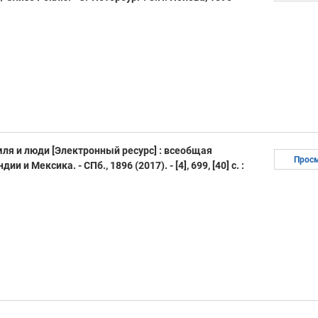
мля и люди [Электронный ресурс] : всеобщая
Прос
и и Мексика. - СПб., 1896 (2017). - [4], 699, [40] с. :