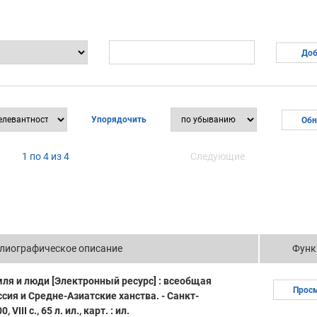
Упорядочить
1 по 4 из 4
Следующие
лиографическое описание
Функ
мля и люди [Электронный ресурс] : всеобщая
Прос
оссия и Средне-Азиатские ханства. - Санкт-
 VIII с., 65 л. ил., карт. : ил.