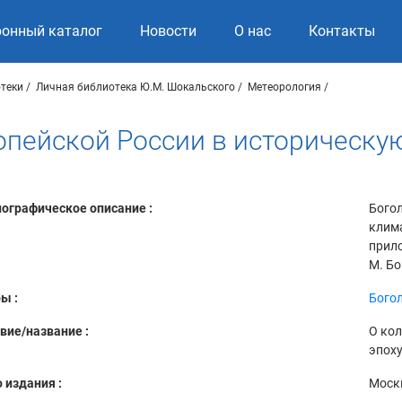
ронный каталог
Новости
О нас
Контакты
теки
Личная библиотека Ю.М. Шокальского
Метеорология
опейской России в историческу
ографическое описание :
Богол
клима
прило
М. Бо
ы :
Богол
вие/название :
О кол
эпох
 издания :
Моск