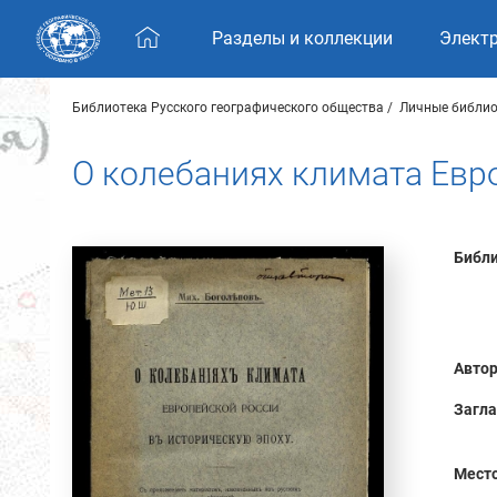
Skip navigation
Разделы и коллекции
Элект
Библиотека Русского географического общества
Личные библио
О колебаниях климата Евр
Библи
Автор
Загла
Место