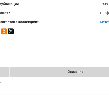
публикации :
1908
ация :
Оциф
лагается в коллекциях:
Мете
Описание
v