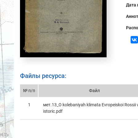
Дата 
Аннот
Распо
Файлы ресурса:
№ п/п
Файл
1
мет.13_O kolebaniyah klimata Evropeiskoi Rossii 
istoric.pdf