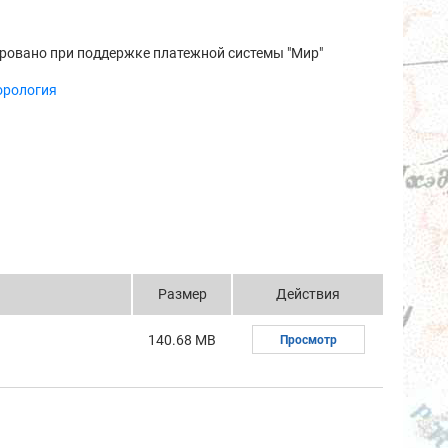
ровано при поддержке платежной системы "Мир"
орология
Размер
Действия
140.68 MB
Просмотр