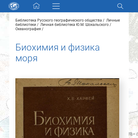
Skip navigation
Библиотека Русского географического общества
Личные
Разделы и коллекции
библиотеки
Личная библиотека Ю.М. Шокальского
Океанография
Электронный каталог
Биохимия и физика
моря
Новости
Найти
О нас
Контакты
Партнеры