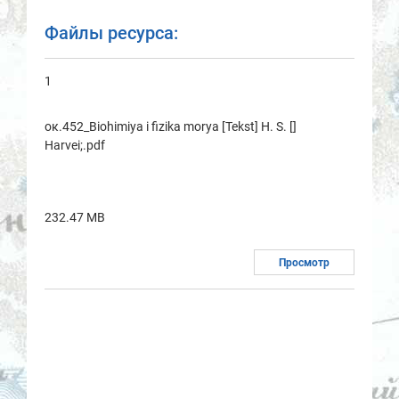
Файлы ресурса:
1
ок.452_Biohimiya i fizika morya [Tekst] H. S. []
Harvei;.pdf
232.47 MB
Просмотр