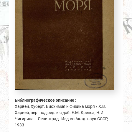
Библиографическое описание :
Харвей, Хуберт. Биохимия и физика моря / Х.В.
Харвей; пер. под ред. и с доб. Е.М. Крепса, Н.И.
Чигирина. - Ленинград : Изд-во Акад. наук СССР,
1933