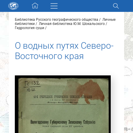
Skip navigation
Библиотека Русского географического общества
Личные
Разделы и коллекции
библиотеки
Личная библиотека Ю.М. Шокальского
Гидрология суши
Электронный каталог
О водных путях Северо-
Восточного края
Новости
Найти
О нас
Контакты
Партнеры