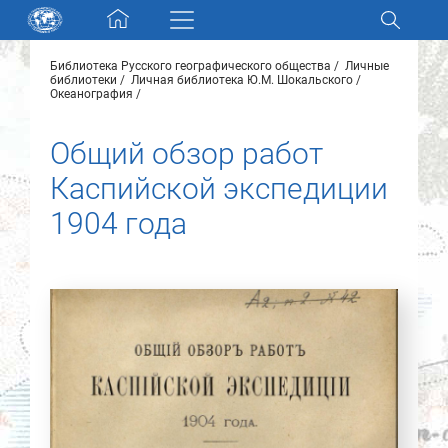
Skip navigation
Библиотека Русского географического общества
Личные
Разделы и коллекции
библиотеки
Личная библиотека Ю.М. Шокальского
Океанография
Электронный каталог
Общий обзор работ
Каспийской экспедиции
Новости
1904 года
Найти
О нас
Контакты
Партнеры