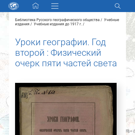
Skip navigation
Библиотека Русского географического общества
Учебные
Разделы и коллекции
издания
Учебные издания до 1917 г.
Уроки географии. Год
Электронный каталог
второй : Физический
Новости
очерк пяти частей света
Найти
О нас
Контакты
Партнеры