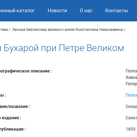
ронный каталог
Новости
О нас
Контакты
теки
Личная библиотека великого князя Константина Николаевича
и Бухарой при Петре Великом
ографическое описание :
Попов
Хивой
Петер
ы :
Попов
вие/название :
Сноше
 издания :
Санкт
публикации :
1853