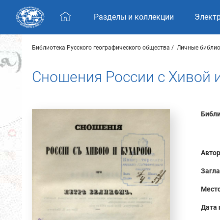
Skip navigation
Разделы и коллекции
Элект
Библиотека Русского географического общества
Личные библио
Сношения России с Хивой 
Библи
Автор
Загла
Место
Дата 