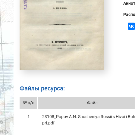
Аннот
Распо
Файлы ресурса:
№ п/п
Файл
1
23108_Popov A.N. Snosheniya Rossii s Hivoi i Buh
pri.pdf