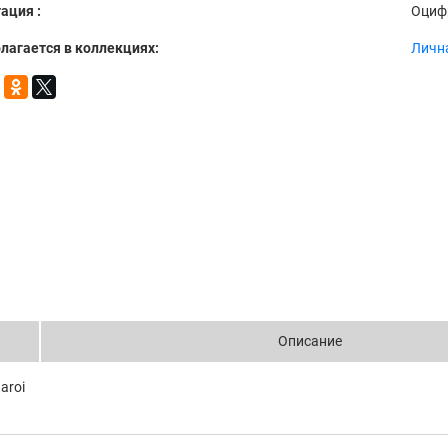
ация :
Оциф
лагается в коллекциях:
Личн
Описание
aroi