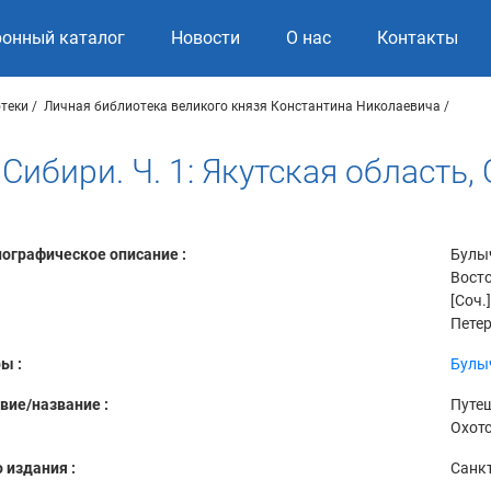
ронный каталог
Новости
О нас
Контакты
теки
Личная библиотека великого князя Константина Николаевича
ибири. Ч. 1: Якутская область,
ографическое описание :
Булыч
Восто
[Соч.
Петер
ы :
Булыч
вие/название :
Путеш
Охот
 издания :
Санкт