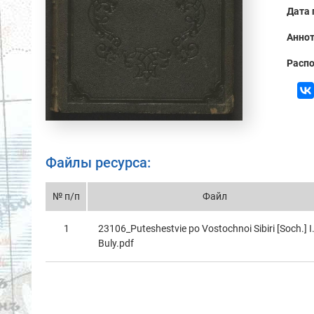
Дата 
Аннот
Распо
Файлы ресурса:
№ п/п
Файл
1
23106_Puteshestvie po Vostochnoi Sibiri [Soch.] I
Buly.pdf