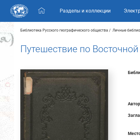
Skip navigation
Разделы и коллекции
Элект
Библиотека Русского географического общества
Личные библио
Путешествие по Восточной С
Библи
Автор
Загла
Место