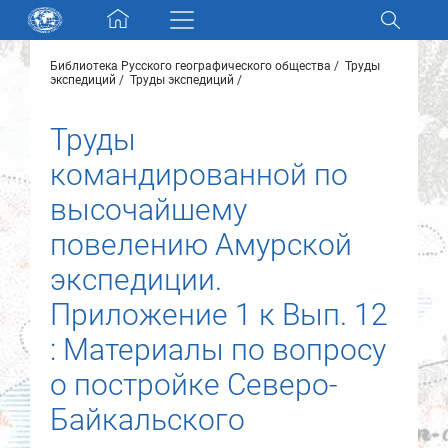
Skip navigation
Библиотека Русского географического общества
Труды
Разделы и коллекции
экспедиций
Труды экспедиций
Труды
Электронный каталог
командированной по
Новости
высочайшему
повелению Амурской
Найти
О нас
экспедиции.
Приложение 1 к Вып. 12
Контакты
: Материалы по вопросу
о постройке Северо-
Партнеры
Байкальского