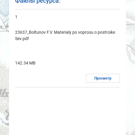
Файлы ресурса:
1
23637_Boltunov F.V. Materialy po voprosu o postroike
Sev.pdf
142.34 MB
Просмотр