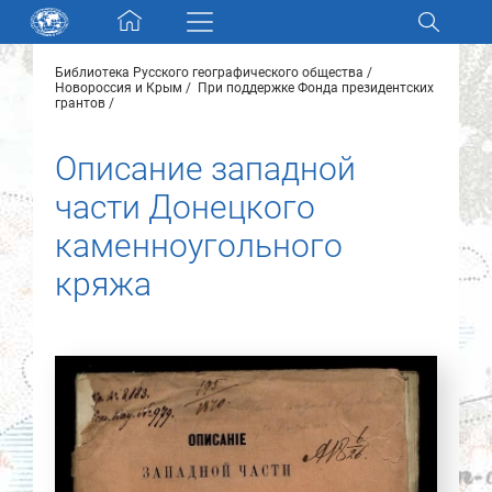
Skip navigation
Библиотека Русского географического общества
Разделы и коллекции
Новороссия и Крым
При поддержке Фонда президентских
грантов
Электронный каталог
Описание западной
части Донецкого
Новости
каменноугольного
Найти
кряжа
О нас
Контакты
Партнеры