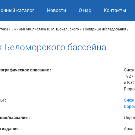
ронный каталог
Новости
О нас
Контакты
теки
Личная библиотека Ю.М. Шокальского
Полярные исследования
ах Беломорского бассейна
ографическое описание :
Снежи
1927 
и Б.С
Бюро
ы :
Снежи
Ворон
вие/название :
Ледох
 издания :
Арха