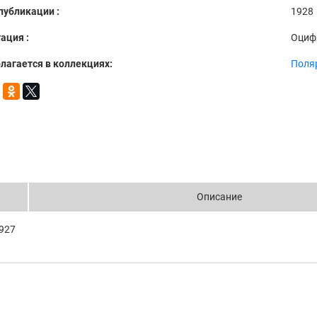
публикации :
1928
ация :
Оциф
лагается в коллекциях:
Поля
Описание
1927