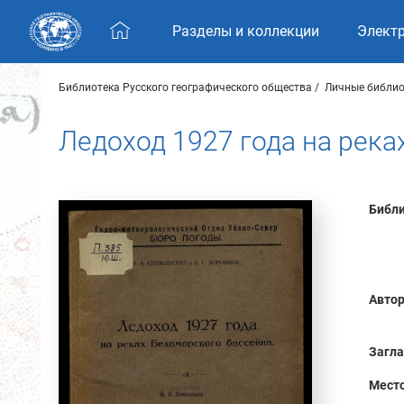
Skip navigation
Разделы и коллекции
Элект
Библиотека Русского географического общества
Личные библио
Ледоход 1927 года на рек
Библи
Автор
Загла
Место