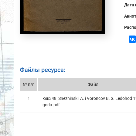
Дата 
Аннот
Распо
Файлы ресурса:
№ п/п
Файл
1
юш348_Snezhinskii A. i Voroncov B. S. Ledohod 
goda.pdf