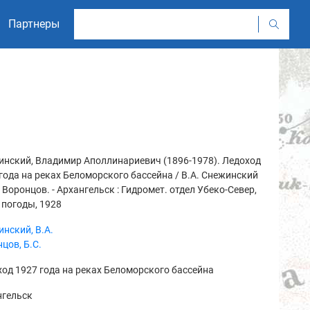
Партнеры
нский, Владимир Аполлинариевич (1896-1978). Ледоход
года на реках Беломорского бассейна / В.А. Снежинский
. Воронцов. - Архангельск : Гидромет. отдел Убеко-Север,
 погоды, 1928
нский, В.А.
цов, Б.С.
од 1927 года на реках Беломорского бассейна
нгельск