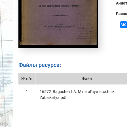
Аннот
Распо
Файлы ресурса:
№ п/п
Файл
1
16572_Bagashev I.A. Mineral'nye istochniki
Zabaikal'ya.pdf