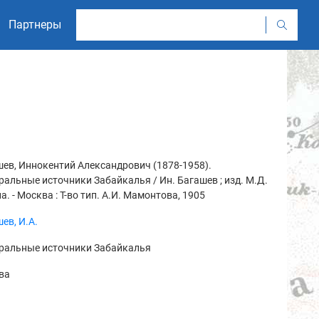
Партнеры
ев, Иннокентий Александрович (1878-1958).
альные источники Забайкалья / Ин. Багашев ; изд. М.Д.
а. - Москва : Т-во тип. А.И. Мамонтова, 1905
ев, И.А.
ральные источники Забайкалья
ва