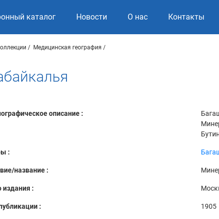
ронный каталог
Новости
О нас
Контакты
коллекции
Медицинская география
абайкалья
ографическое описание :
Багаш
Минер
Бутин
ы :
Багаш
вие/название :
Мине
 издания :
Моск
публикации :
1905