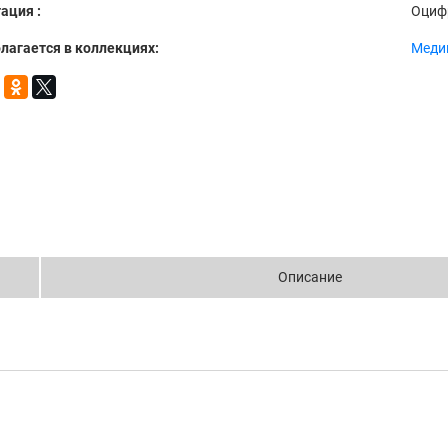
ация :
Оциф
лагается в коллекциях:
Меди
Описание