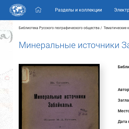
Skip navigation
Разделы и коллекции
Элект
Библиотека Русского географического общества
Тематические 
Минеральные источники З
Библи
Автор
Загла
Место
Дата 