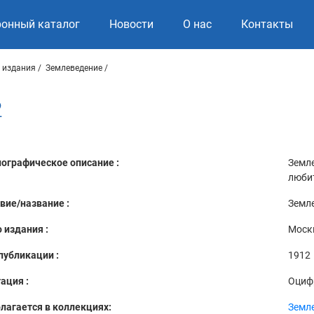
ронный каталог
Новости
О нас
Контакты
 издания
Землеведение
2
ографическое описание :
Земле
любит
вие/название :
Земле
 издания :
Моск
публикации :
1912
ация :
Оциф
лагается в коллекциях:
Земл