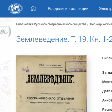
Skip navigation
Разделы и коллекции
Элект
Библиотека Русского географического общества
Периодические
Землеведение. Т. 19, Кн. 1-
Библи
Загла
Место
Дата 
Аннот
Распо