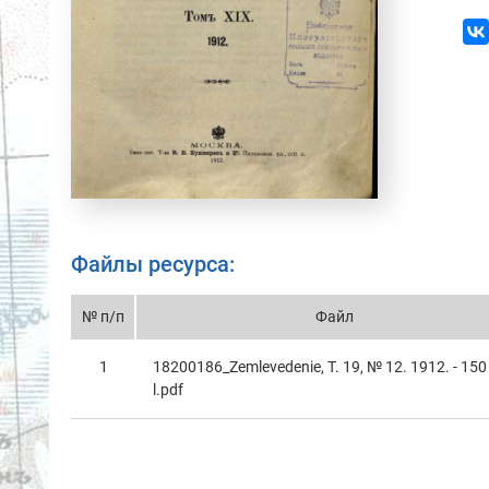
Файлы ресурса:
№ п/п
Файл
1
18200186_Zemlevedenie, T. 19, № 12. 1912. - 150
l.pdf