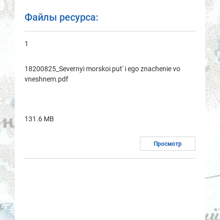
Файлы ресурса:
1
18200825_Severnyi morskoi put' i ego znachenie vo
vneshnem.pdf
131.6 MB
Просмотр