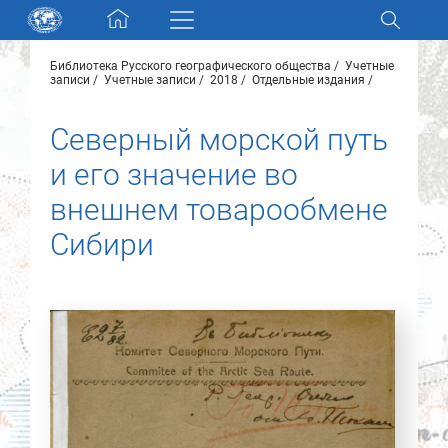
Skip navigation
Библиотека Русского географического общества
Учетные
Разделы и коллекции
записи
Учетные записи
2018
Отдельные издания
Северный морской путь
Электронный каталог
и его значение во
Новости
внешнем товарообмене
Сибири
Найти
О нас
Контакты
Партнеры