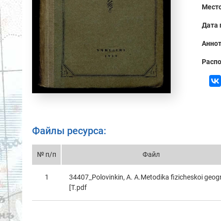
Место
Дата 
Аннот
Распо
Файлы ресурса:
№ п/п
Файл
1
34407_Polovinkin, A. A.Metodika fizicheskoi geogr
[T.pdf