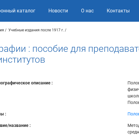
ронный каталог
Новости
О нас
Контакты
ия
Учебные издания после 1917 г.
рафии : пособие для преподава
институтов
ографическое описание :
Полов
физич
школы
Полов
ы :
Полов
вие/название :
Метод
средн