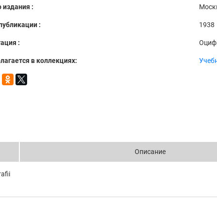
 издания :
Моск
публикации :
1938
ация :
Оциф
лагается в коллекциях:
Учебн
Описание
afii