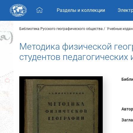
Skip navigation
Разделы и коллекции
Элект
Библиотека Русского географического общества
Учебные издан
Методика физической геог
студентов педагогических 
Библи
Автор
Загла