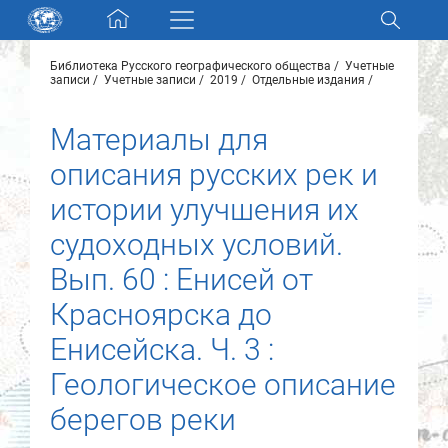
Skip navigation
Библиотека Русского географического общества
Учетные
Разделы и коллекции
записи
Учетные записи
2019
Отдельные издания
Материалы для
Электронный каталог
описания русских рек и
Новости
истории улучшения их
судоходных условий.
Найти
О нас
Вып. 60 : Енисей от
Красноярска до
Контакты
Енисейска. Ч. 3 :
Геологическое описание
Партнеры
берегов реки