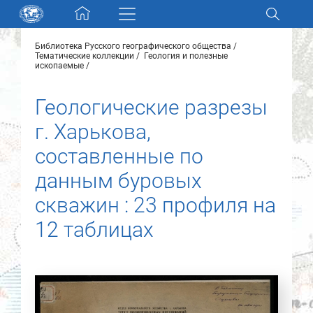
Skip navigation
Библиотека Русского географического общества
Разделы и коллекции
Тематические коллекции
Геология и полезные
ископаемые
Электронный каталог
Геологические разрезы
г. Харькова,
Новости
составленные по
Найти
данным буровых
О нас
скважин : 23 профиля на
12 таблицах
Контакты
Партнеры