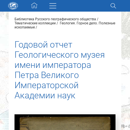
Skip navigation
Библиотека Русского географического общества
Разделы и коллекции
Тематические коллекции
Геология. Горное дело. Полезные
ископаемые
Электронный каталог
Годовой отчет
Геологического музея
Новости
имени императора
Найти
Петра Великого
О нас
Императорской
Академии наук
Контакты
Партнеры