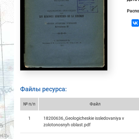
Распо
Файлы ресурса:
№ п/п
Файл
1
18200636_Geologicheskie issledovaniya v
zolotonosnyh oblast.pdf