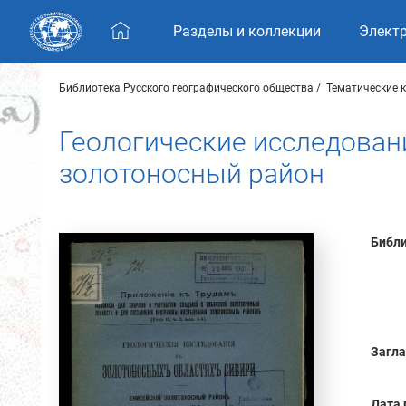
Skip navigation
Разделы и коллекции
Элект
Библиотека Русского географического общества
Тематические 
Геологические исследован
золотоносный район
Библи
Загла
Дата 