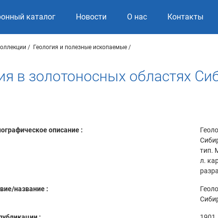
ронный каталог
Новости
О нас
Контакты
коллекции
Геология и полезные ископаемые
ия в золотоносных областях Си
ографическое описание :
Геоло
Сибир
тип. М
л. ка
разра
вие/название :
Геоло
Сиби
публикации :
1901