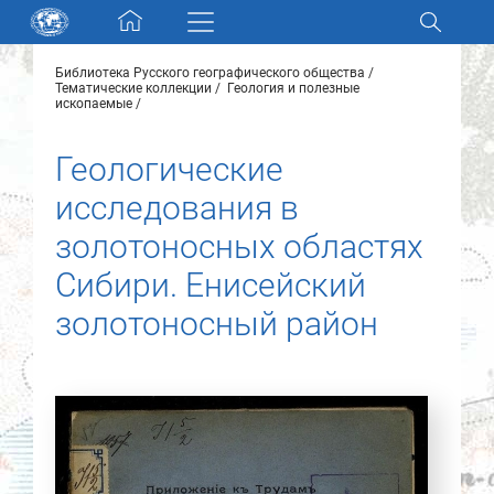
Skip navigation
Библиотека Русского географического общества
Разделы и коллекции
Тематические коллекции
Геология и полезные
ископаемые
Электронный каталог
Геологические
исследования в
Новости
золотоносных областях
Найти
Сибири. Енисейский
О нас
золотоносный район
Контакты
Партнеры