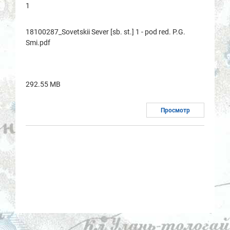
1
18100287_Sovetskii Sever [sb. st.] 1 - pod red. P.G.
Smi.pdf
292.55 MB
Просмотр