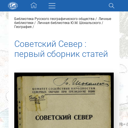
Skip navigation
Библиотека Русского географического общества
Личные
Разделы и коллекции
библиотеки
Личная библиотека Ю.М. Шокальского
География
Электронный каталог
Советский Север :
первый сборник статей
Новости
Найти
О нас
Контакты
Партнеры