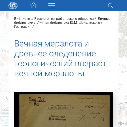
Skip navigation
Библиотека Русского географического общества
Личные
Разделы и коллекции
библиотеки
Личная библиотека Ю.М. Шокальского
География
Электронный каталог
Вечная мерзлота и
древнее оледенение :
Новости
геологический возраст
Найти
вечной мерзлоты
О нас
Контакты
Партнеры