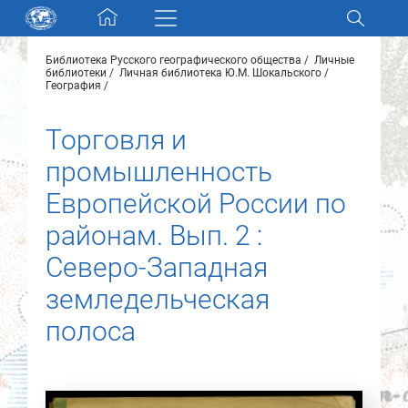
Skip navigation
Библиотека Русского географического общества
Личные
Разделы и коллекции
библиотеки
Личная библиотека Ю.М. Шокальского
География
Электронный каталог
Торговля и
промышленность
Новости
Европейской России по
Найти
районам. Вып. 2 :
О нас
Северо-Западная
земледельческая
Контакты
полоса
Партнеры