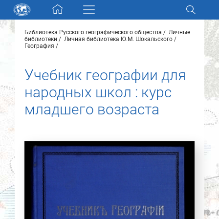
Skip navigation
Библиотека Русского географического общества
Личные
Разделы и коллекции
библиотеки
Личная библиотека Ю.М. Шокальского
География
Электронный каталог
Учебник географии для
народных школ : курс
Новости
младшего возраста
Найти
О нас
Контакты
Партнеры