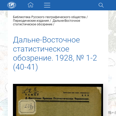
Skip navigation
Библиотека Русского географического общества
Разделы и коллекции
Периодические издания
Дальне-Восточное
статистическое обозрение
Электронный каталог
Дальне-Восточное
статистическое
Новости
обозрение. 1928, № 1-2
Найти
(40-41)
О нас
Контакты
Партнеры