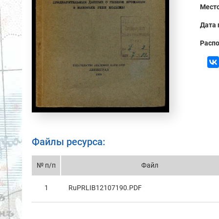
Место
Дата 
Распо
Файлы ресурса:
№ п/п
Файл
1
RuPRLIB12107190.PDF