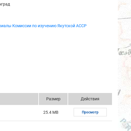
нград
риалы Комиссии по изучению Якутской АССР
Размер
Действия
25.4 MB
Просмотр