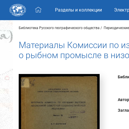
Skip navigation
Разделы и коллекции
Элект
Библиотека Русского географического общества
Периодические
Материалы Комиссии по из
о рыбном промысле в низ
Библи
Автор
Загла