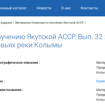
ронный каталог
Новости
О нас
Контакты
 издания
Материалы Комиссии по изучению Якутской АССР
учению Якутской АССР. Вып. 32
овьях реки Колымы
ографическое описание :
Матер
Пред
Колым
ы :
Борис
вие/название :
Матер
Пред
Кол