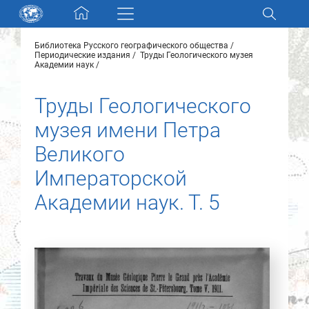
Skip navigation
Библиотека Русского географического общества
Разделы и коллекции
Периодические издания
Труды Геологического музея
Академии наук
Электронный каталог
Труды Геологического
музея имени Петра
Новости
Великого
Найти
Императорской
О нас
Академии наук. Т. 5
Контакты
Партнеры