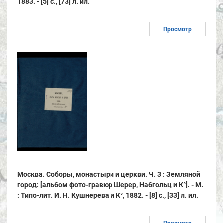
1883. - [5] с., [73] л. ил.
Просмотр
Москва. Соборы, монастыри и церкви. Ч. 3 : Земляной
город: [альбом фото-гравюр Шерер, Набгольц и К°]. - М.
: Типо-лит. И. Н. Кушнерева и К°, 1882. - [8] с., [33] л. ил.