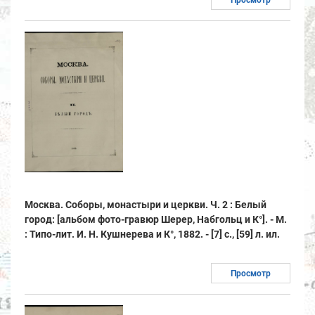
Просмотр
Москва. Соборы, монастыри и церкви. Ч. 2 : Белый
город: [альбом фото-гравюр Шерер, Набгольц и К°]. - М.
: Типо-лит. И. Н. Кушнерева и К°, 1882. - [7] с., [59] л. ил.
Просмотр