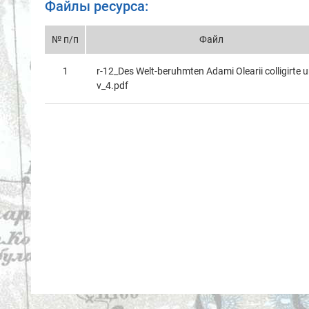
Файлы ресурса:
№ п/п
Файл
1
r-12_Des Welt-beruhmten Adami Olearii colligirte 
v_4.pdf