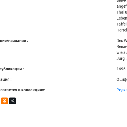
See-R
angef
Thal 
Leben
Taffel
Herte
вие/название :
Des We
Reise
wie a
Jürg .
публикации :
1696
ация :
Оциф
лагается в коллекциях:
Редка