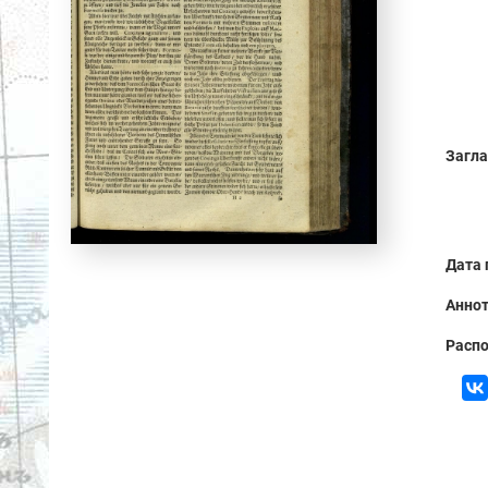
Загла
Дата 
Аннот
Распо