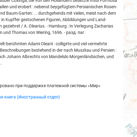
äuber Coxinga, die von den Holländern besetzte Insul Formosa
allen und erobert : nebenst beygefügtem Persianischen Rosen-
und Baum-Garten: ... durchgehends mit vielen, meist nach dem
 in Kupffer gestochenen Figuren, Abbildungen und Land-
n geziehret / A. Olearius. - Hamburg : In Verlegung Zacharias
ln und Thomas von Wiering, 1696. - разд. паг.
lt-berühmten Adami Olearii : colligirte und viel vermehrte
-Beschreibungen bestehend in der nach Muszkau und Persien :
uch Johann Albrechts von Mandelslo Morgenländischen, und
..
ровано при поддержке платежной системы «Мир»
я книга (Иностранный отдел)