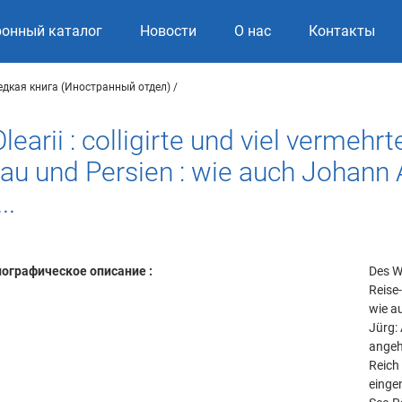
ронный каталог
Новости
О нас
Контакты
едкая книга (Иностранный отдел)
earii : colligirte und viel vermeh
au und Persien : wie auch Johann 
..
ографическое описание :
Des We
Reise
wie a
Jürg:
angeh
Reich 
einge