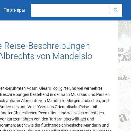
Партнеры
rte Reise-Beschreibungen
Albrechts von Mandelslo
lt-berühmten Adami Olearii : colligirte und viel vermehrte
-Beschreibungen bestehend in der nach Muszkau und Persien :
uch Johann Albrechts von Mandelslo Morgenländischen, und
 Andersens und Volq: Yversens Orientalische Reise : mit
ängter Chinesischen Revolution, und wie solch mächtiges
vor kurtzen Iahren von den Tartarn überwältiget und
nommen: auch: wie der flüchtende chinesische Mandarin und