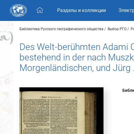
Skip navigation
Разделы и коллекции
Элект
Библиотека Русского географического общества
Выбор РГО
Р
Des Welt-berühmten Adami Ol
bestehend in der nach Muszk
Morgenländischen, und Jürg .
Библи