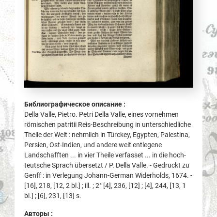
Библиографическое описание :
Della Valle, Pietro. Petri Della Valle, eines vornehmen
römischen patritii Reis-Beschreibung in unterschiedliche
Theile der Welt : nehmlich in Türckey, Egypten, Palestina,
Persien, Ost-Indien, und andere weit entlegene
Landschafften ... in vier Theile verfasset ... in die hoch-
teutsche Sprach übersetzt / P. Della Valle. - Gedruckt zu
Genff : in Verlegung Johann-German Widerholds, 1674. -
[16], 218, [12, 2 bl.] ; ill. ; 2° [4], 236, [12] ; [4], 244, [13, 1
bl.] ; [6], 231, [13] s.
Авторы :