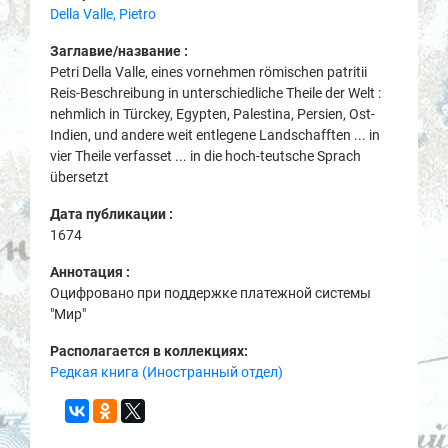
Della Valle, Pietro
Заглавие/название :
Petri Della Valle, eines vornehmen römischen patritii
Reis-Beschreibung in unterschiedliche Theile der Welt :
nehmlich in Türckey, Egypten, Palestina, Persien, Ost-
Indien, und andere weit entlegene Landschafften ... in
vier Theile verfasset ... in die hoch-teutsche Sprach
übersetzt
Дата публикации :
1674
Аннотация :
Оцифровано при поддержке платежной системы
"Мир"
Располагается в коллекциях:
Редкая книга (Иностранный отдел)