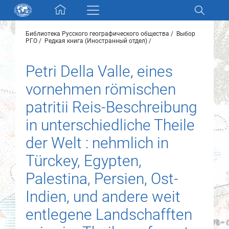
Skip navigation
Библиотека Русского географического общества
Выбор
Разделы и коллекции
РГО
Редкая книга (Иностранный отдел)
Petri Della Valle, eines
Электронный каталог
vornehmen römischen
Новости
patritii Reis-Beschreibung
in unterschiedliche Theile
Найти
О нас
der Welt : nehmlich in
Türckey, Egypten,
Контакты
Palestina, Persien, Ost-
Indien, und andere weit
Партнеры
entlegene Landschafften